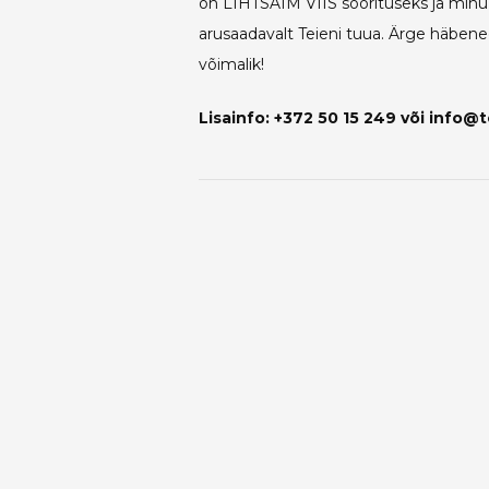
on LIHTSAIM VIIS soorituseks ja minu t
arusaadavalt Teieni tuua. Ärge häbeneg
võimalik!
Lisainfo: +372 50 15 249 või info