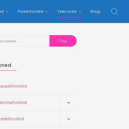
ed
Padelitooted
Teenused
Blogi
:
Otsi
oted
quashitooted
ennisetooted
adelitooted