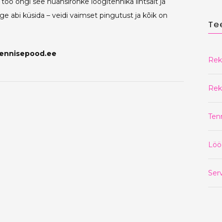
öö ongi see nüansirohke löögitehnika lihtsalt ja
e abi küsida – veidi vaimset pingutust ja kõik on
Te
@tennisepood.ee
Rek
Rek
Ten
Löö
Serv