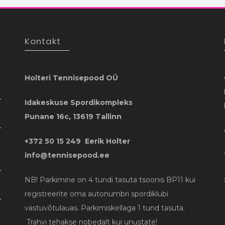
Kontakt
Holteri Tennisepood OÜ
Idakeskuse Spordikompleks
Punane 16c, 13619 Tallinn
+372 50 15 249 Eerik Holter
info@tennisepood.ee
NB! Parkimine on 4 tundi tasuta tsoonis BP11 kui
registreerite oma autonumbri spordiklubi
vastuvõtulauas. Parkimiskellaga 1 tund tasuta.
Trahvi tehakse nobedalt kui unustate!