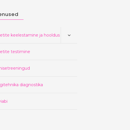
enused
etite keelestamine ja hooldus
etite testimine
nisetreeningud
gitehnika diagnostika
iabi