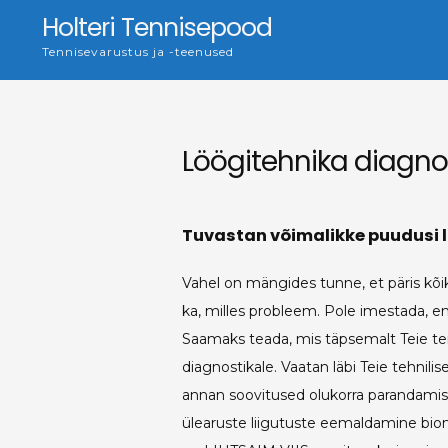
Skip
Holteri Tennisepood
to
Tennisevarustus ja -teenused
content
Löögitehnika diagno
Tuvastan võimalikke puudusi l
Vahel on mängides tunne, et päris kõik 
ka, milles probleem. Pole imestada, e
Saamaks teada, mis täpsemalt Teie tenn
diagnostikale. Vaatan läbi Teie tehnili
annan soovitused olukorra parandamise
ülearuste liigutuste eemaldamine bio