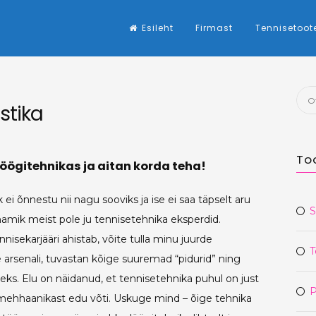
Esileht
Firmast
Tennisetoot
Otsi
stika
To
öögitehnikas ja aitan korda teha!
ei õnnestu nii nagu sooviks ja ise ei saa täpselt aru
S
namik meist pole ju tennisetehnika eksperdid.
isekarjääri ahistab, võite tulla minu juurde
T
se arsenali, tuvastan kõige suuremad “pidurid” ning
ks. Elu on näidanud, et tennisetehnika puhul on just
P
mehhaanikast edu võti. Uskuge mind – õige tehnika