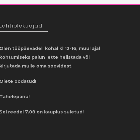
Lahtiolekuajad
Olen tööpäevadel kohal kl 12-16, muul ajal
kohtumiseks palun ette helistada või
kirjutada mulle oma soovidest.
Olete oodatud!
Tähelepanu!
Sel reedel 7.08 on kauplus suletud!