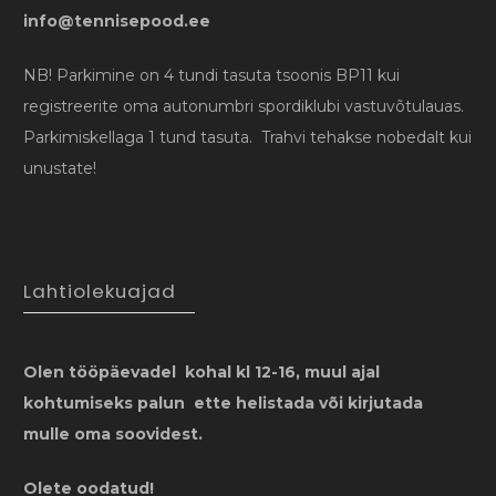
info@tennisepood.ee
NB! Parkimine on 4 tundi tasuta tsoonis BP11 kui
registreerite oma autonumbri spordiklubi vastuvõtulauas.
Parkimiskellaga 1 tund tasuta. Trahvi tehakse nobedalt kui
unustate!
Lahtiolekuajad
Olen tööpäevadel kohal kl 12-16, muul ajal
kohtumiseks palun ette helistada või kirjutada
mulle oma soovidest.
Olete oodatud!