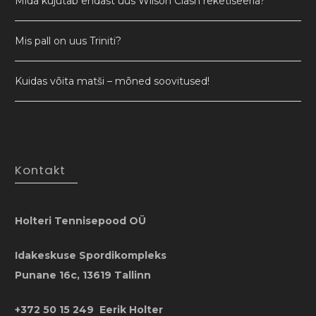
Mida kujutab endast uus Wilson Clash reketiseeria?
Mis pall on uus Triniti?
Kuidas võita matši – mõned soovitused!
Kontakt
Holteri Tennisepood OÜ
Idakeskuse Spordikompleks
Punane 16c, 13619 Tallinn
+372 50 15 249 Eerik Holter