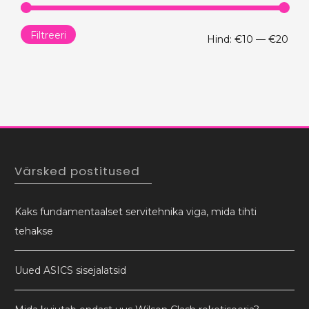
Filtreeri
Min
Mak
Hind:
€10
—
€20
hind
hind
Värsked postitused
Kaks fundamentaalset servitehnika viga, mida tihti
tehakse
Uued ASICS sisejalatsid