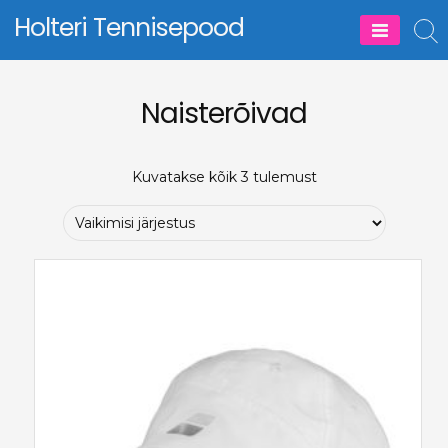
Skip
Holteri Tennisepood
to
content
Naisterõivad
Kuvatakse kõik 3 tulemust