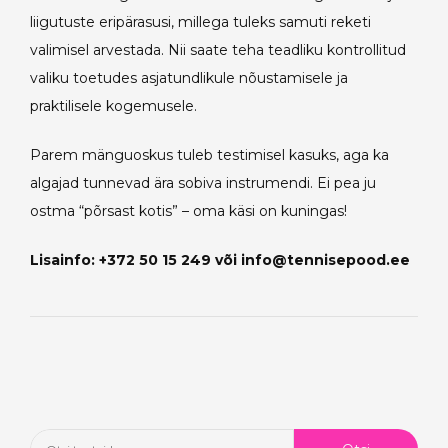
liigutuste eripärasusi, millega tuleks samuti reketi
valimisel arvestada. Nii saate teha teadliku kontrollitud
valiku toetudes asjatundlikule nõustamisele ja
praktilisele kogemusele.
Parem mänguoskus tuleb testimisel kasuks, aga ka
algajad tunnevad ära sobiva instrumendi. Ei pea ju
ostma “põrsast kotis” – oma käsi on kuningas!
Lisainfo: +372 50 15 249 või info@tennisepood.ee
Otsi: