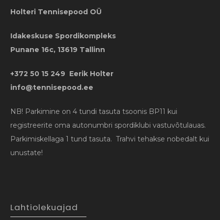
Holteri Tennisepood OÜ
Idakeskuse Spordikompleks
Punane 16c, 13619 Tallinn
+372 50 15 249 Eerik Holter
info@tennisepood.ee
NB! Parkimine on 4 tundi tasuta tsoonis BP11 kui
registreerite oma autonumbri spordiklubi vastuvõtulauas.
Parkimiskellaga 1 tund tasuta. Trahvi tehakse nobedalt kui
unustate!
Lahtiolekuajad