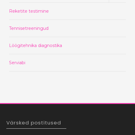
Reketite testimine
Tennisetreeningud
Löögitehnika diagnostika
Serviabi
Värsked postitused