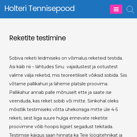
Skip
Holteri Tennisepood
to
content
Reketite testimine
Sobiva reketi leidmiseks on võimalus reketeid testida.
Asi käib nii – lähtudes Sinu vajadustest ja ootustest
valime välja reketid, mis teoreetiliselt võiksid sobida. Siis
võtame pallikahuri ja läheme platsile proovima.
Pallikahur annab palle mõnuselt ette ja saate ise
veenduda, kas reket sobib või mitte. Siinkohal oleks
mõistlik testimiseks võtta ühekorraga mitte üle 4-5
reketi, sest liiga suure hulga erinevate reketite
proovimine võib hoopis liigset segadust tekitada.
Testimise käigus saan hinnata ka Teie löögitehnikat ja