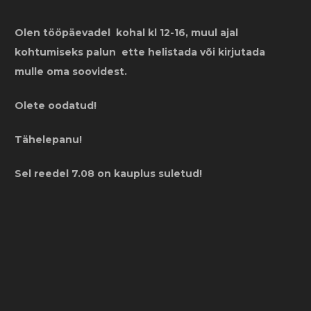
Olen tööpäevadel kohal kl 12-16, muul ajal
kohtumiseks palun ette helistada või kirjutada
mulle oma soovidest.
Olete oodatud!
Tähelepanu!
Sel reedel 7.08 on kauplus suletud!