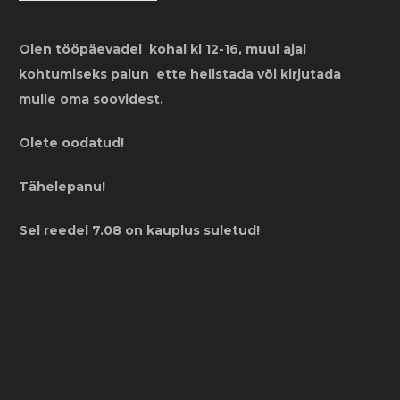
Olen tööpäevadel kohal kl 12-16, muul ajal
kohtumiseks palun ette helistada või kirjutada
mulle oma soovidest.
Olete oodatud!
Tähelepanu!
Sel reedel 7.08 on kauplus suletud!