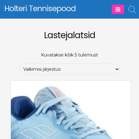
Skip
Holteri Tennisepood
to
content
Lastejalatsid
Kuvatakse kõik 5 tulemust