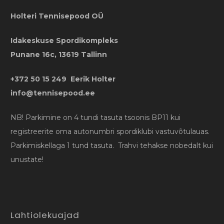
Holteri Tennisepood OÜ
Idakeskuse Spordikompleks
Punane 16c, 13619 Tallinn
+372 50 15 249 Eerik Holter
info@tennisepood.ee
NB! Parkimine on 4 tundi tasuta tsoonis BP11 kui
registreerite oma autonumbri spordiklubi vastuvõtulauas.
Parkimiskellaga 1 tund tasuta. Trahvi tehakse nobedalt kui
unustate!
Lahtiolekuajad