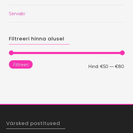
Serviabi
Filtreeri hinna alusel
Filtreeri
Min
Mak
Hind:
€50
—
€80
hind
hind
Värsked postitused