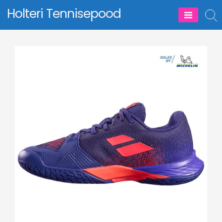
Skip
Holteri Tennisepood
to
content