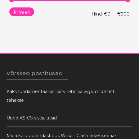
Filtreeri
Min
Mak
Hind:
€0
—
€900
hind
hind
Värsked postitused
Kaks fundamentaalset servitehnika viga, mida tihti
tehakse
Uued ASICS sisejalatsid
Mida kujutab endast uus Wilson Clash reketiseeria?