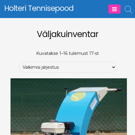
Skip
Holteri Tennisepood
to
content
Väljakuinventar
Kuvatakse 1–16 tulemust 17-st