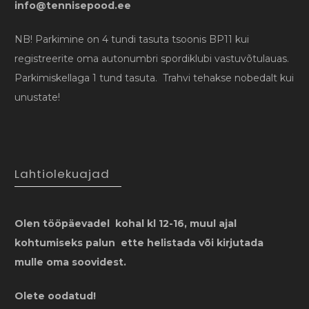
info@tennisepood.ee
NB! Parkimine on 4 tundi tasuta tsoonis BP11 kui
registreerite oma autonumbri spordiklubi vastuvõtulauas.
Parkimiskellaga 1 tund tasuta. Trahvi tehakse nobedalt kui
unustate!
Lahtiolekuajad
Olen tööpäevadel kohal kl 12-16, muul ajal
kohtumiseks palun ette helistada või kirjutada
mulle oma soovidest.
Olete oodatud!