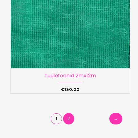
Tuulefoonid 2mx12m
€
130.00
1
2
→