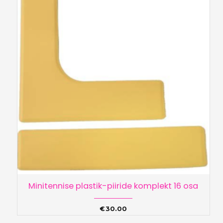
Minitennise plastik-piiride komplekt 16 osa
€
30.00