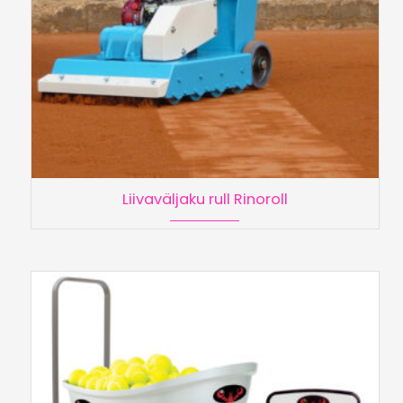
Liivaväljaku rull Rinoroll