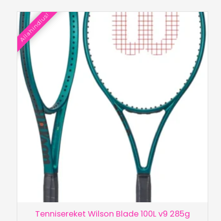
oli:
on:
Allahindlus!
€220.00.
€120.00.
Tennisereket Wilson Blade 100L v9 285g