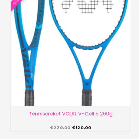
Tennisereket VÖLKL V-Cell 5 260g
Algne
Praegune
€
220.00
€
120.00
hind
hind