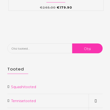
Algne
Praegune
€
265.00
€
179.90
hind
hind
oli:
on:
€265.00.
€179.90.
Otsi:
Otsi
Tooted
Squashitooted
Tennisetooted