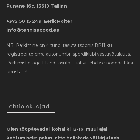
Punane 16c, 13619 Tallinn
+372 50 15 249 Eerik Holter
info@tennisepood.ee
NB! Parkimine on 4 tundi tasuta tsoonis BP11 kui
registreerite oma autonumbri spordiklubi vastuvõtulauas.
Parkimiskellaga 1 tund tasuta. Trahvi tehakse nobedalt kui
unustate!
Lahtiolekuajad
Olen tööpäevadel kohal kl 12-16, muul ajal
kohtumiseks palun ette helistada või kirjutada