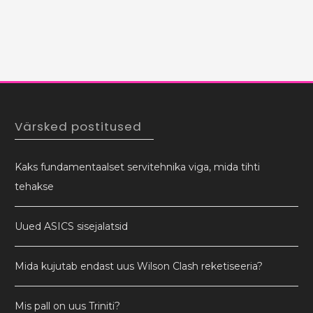
hind
hind
Värsked postitused
Kaks fundamentaalset servitehnika viga, mida tihti
tehakse
Uued ASICS sisejalatsid
Mida kujutab endast uus Wilson Clash reketiseeria?
Mis pall on uus Triniti?