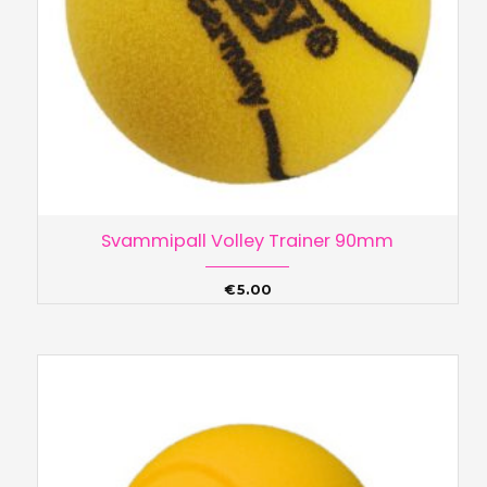
Svammipall Volley Trainer 90mm
€
5.00