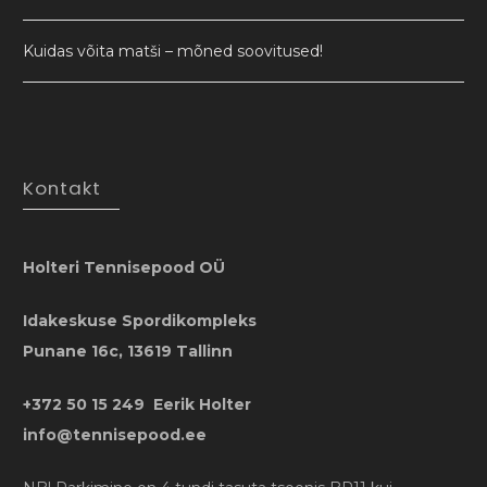
Kuidas võita matši – mõned soovitused!
Kontakt
Holteri Tennisepood OÜ
Idakeskuse Spordikompleks
Punane 16c, 13619 Tallinn
+372 50 15 249 Eerik Holter
info@tennisepood.ee