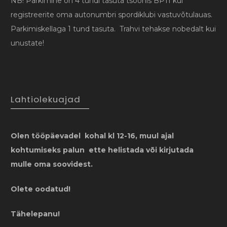
NB! Parkimine on 4 tundi tasuta tsoonis BP11 kui
registreerite oma autonumbri spordiklubi vastuvõtulauas.
Parkimiskellaga 1 tund tasuta. Trahvi tehakse nobedalt kui
unustate!
Lahtiolekuajad
Olen tööpäevadel kohal kl 12-16, muul ajal
kohtumiseks palun ette helistada või kirjutada
mulle oma soovidest.
Olete oodatud!
Tähelepanu!