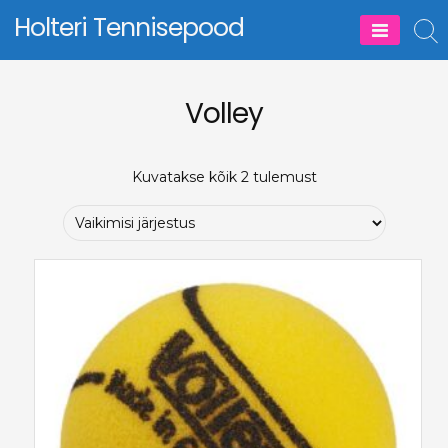
Skip
Holteri Tennisepood
to
content
Volley
Kuvatakse kõik 2 tulemust