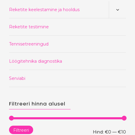
Reketite keelestamine ja hooldus
Reketite testimine
Tennisetreeningud
Löögitehnika diagnostika
Serviabi
Filtreeri hinna alusel
Filtreeri
Min
Mak
Hind:
€0
—
€10