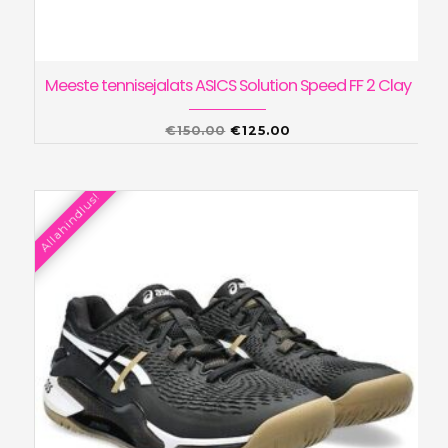
Meeste tennisejalats ASICS Solution Speed FF 2 Clay
Algne
Praegune
€
150.00
€
125.00
hind
hind
oli:
on:
Allahindlus!
€150.00.
€125.00.