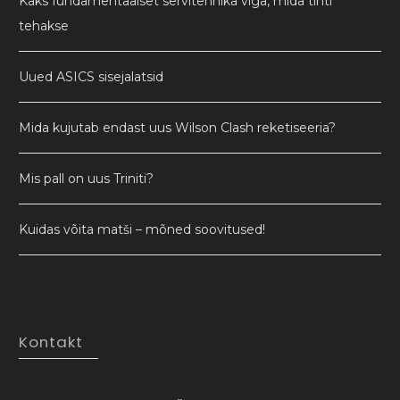
Kaks fundamentaalset servitehnika viga, mida tihti
tehakse
Uued ASICS sisejalatsid
Mida kujutab endast uus Wilson Clash reketiseeria?
Mis pall on uus Triniti?
Kuidas võita matši – mõned soovitused!
Kontakt