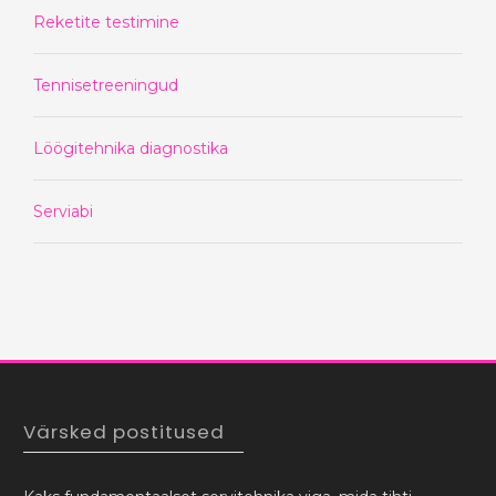
Reketite testimine
Tennisetreeningud
Löögitehnika diagnostika
Serviabi
Värsked postitused