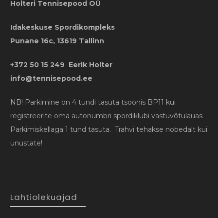
Holteri Tennisepood OÜ
Idakeskuse Spordikompleks
Punane 16c, 13619 Tallinn
+372 50 15 249 Eerik Holter
info@tennisepood.ee
NB! Parkimine on 4 tundi tasuta tsoonis BP11 kui
registreerite oma autonumbri spordiklubi vastuvõtulauas.
Parkimiskellaga 1 tund tasuta. Trahvi tehakse nobedalt kui
unustate!
Lahtiolekuajad