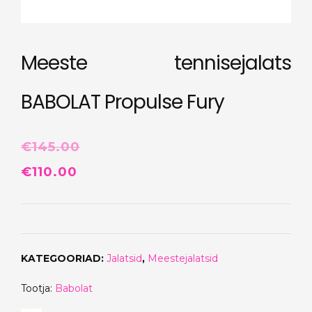
Meeste tennisejalats
BABOLAT Propulse Fury
€
145.00
Algne
Praegune
€
110.00
hind
hind
oli:
on:
€145.00.
€110.00.
KATEGOORIAD:
Jalatsid
,
Meestejalatsid
Tootja:
Babolat