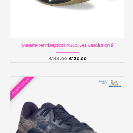
Meeste tennisejalats ASICS GEL Resolution 9
Algne
Praegune
€
169.00
€
130.00
hind
hind
oli:
on:
Allahindlus!
€169.00.
€130.00.