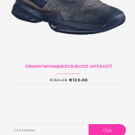
Meeste tennisejalats Babolat Jet Mach3
Algne
Praegune
€
150.00
€
120.00
hind
hind
oli:
on:
€150.00.
€120.00.
Otsi:
Otsi