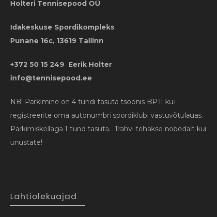
Holteri Tennisepood OÜ
Idakeskuse Spordikompleks
Punane 16c, 13619 Tallinn
+372 50 15 249 Eerik Holter
info@tennisepood.ee
NB! Parkimine on 4 tundi tasuta tsoonis BP11 kui
registreerite oma autonumbri spordiklubi vastuvõtulauas.
Parkimiskellaga 1 tund tasuta. Trahvi tehakse nobedalt kui
unustate!
Lahtiolekuajad