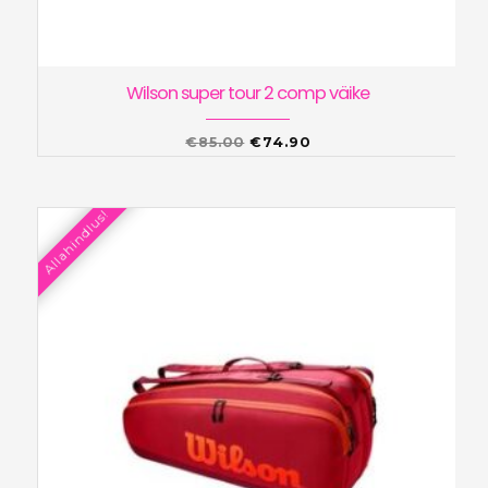
Wilson super tour 2 comp väike
Algne
Praegune
€
85.00
€
74.90
hind
hind
oli:
on:
Allahindlus!
€85.00.
€74.90.