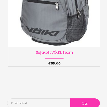
Seljakott VÖLKL Team
€
55.00
Otsi:
Otsi