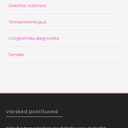
Reketite testimine
Tennisetreeningud
Löögitehnika diagnostika
Serviabi
Värsked postitused