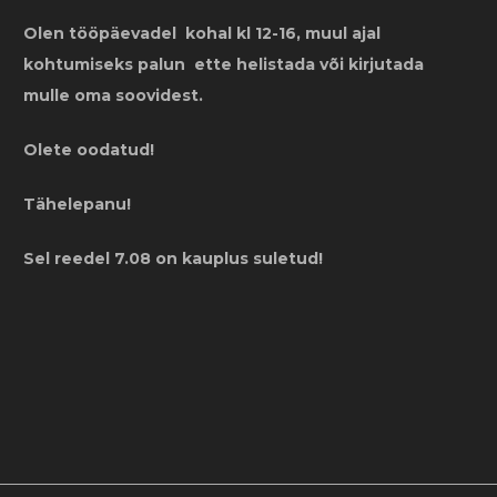
Olen tööpäevadel kohal kl 12-16, muul ajal
kohtumiseks palun ette helistada või kirjutada
mulle oma soovidest.
Olete oodatud!
Tähelepanu!
Sel reedel 7.08 on kauplus suletud!