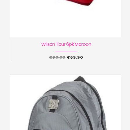
Wilson Tour 6pk Maroon
Algne
Praegune
€
90.00
€
69.90
hind
hind
oli:
on:
€90.00.
€69.90.