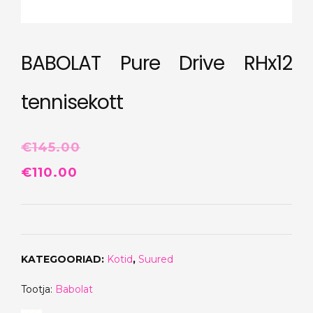
BABOLAT Pure Drive RHx12
tennisekott
€
145.00
Algne
Praegune
€
110.00
hind
hind
oli:
on:
€145.00.
€110.00.
KATEGOORIAD:
Kotid
,
Suured
Tootja:
Babolat