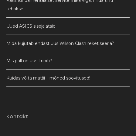
Kaks fundamentaalset servitehnika viga, mida tihti
tehakse
Uued ASICS sisejalatsid
Mida kujutab endast uus Wilson Clash reketiseeria?
Mis pall on uus Triniti?
Kuidas võita matši – mõned soovitused!
Kontakt