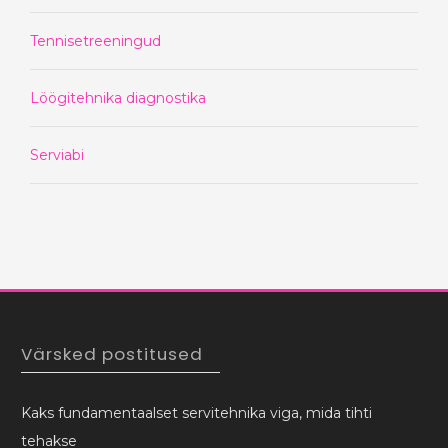
Tennisetreeningud
Löögitehnika diagnostika
Serviabi
Värsked postitused
Kaks fundamentaalset servitehnika viga, mida tihti
tehakse