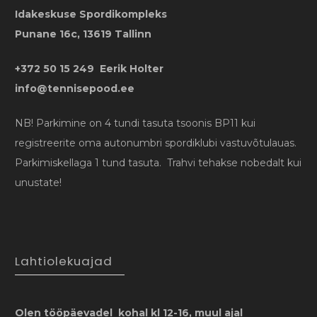
Idakeskuse Spordikompleks
Punane 16c, 13619 Tallinn
+372 50 15 249 Eerik Holter
info@tennisepood.ee
NB! Parkimine on 4 tundi tasuta tsoonis BP11 kui
registreerite oma autonumbri spordiklubi vastuvõtulauas.
Parkimiskellaga 1 tund tasuta. Trahvi tehakse nobedalt kui
unustate!
Lahtiolekuajad
Olen tööpäevadel kohal kl 12-16, muul ajal