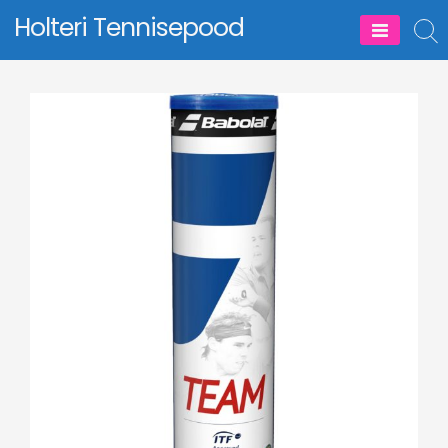
Skip
Holteri Tennisepood
to
content