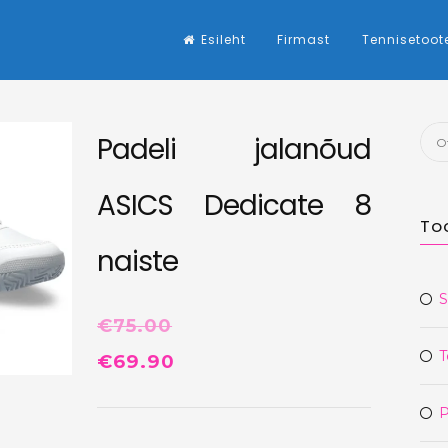
Esileht
Firmast
Tennisetoot
Otsi
Padeli jalanõud
ASICS Dedicate 8
To
naiste
S
€
75.00
T
Algne
Praegune
€
69.90
hind
hind
P
oli:
on: