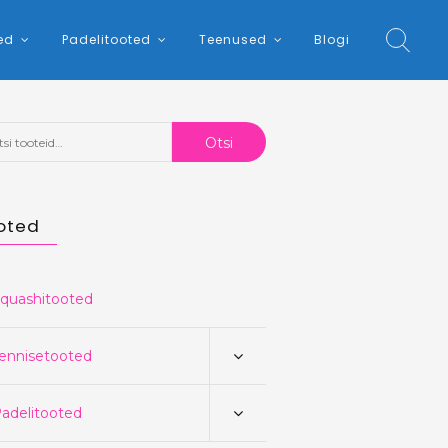
ed
Padelitooted
Teenused
Blogi
:
Otsi
oted
quashitooted
ennisetooted
adelitooted