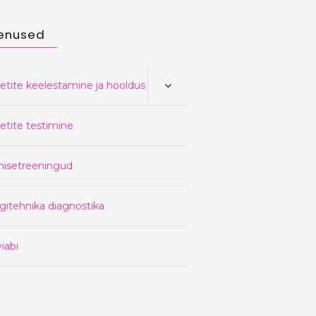
enused
etite keelestamine ja hooldus
etite testimine
nisetreeningud
gitehnika diagnostika
iabi