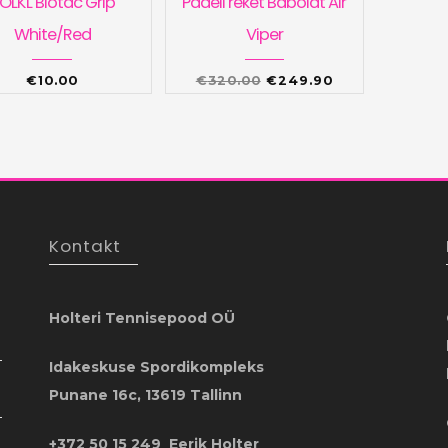
ÖLKL Biotac Grip
Padeli reket Babolat Air
White/Red
Viper
Algne
Praegune
€
10.00
€
320.00
€
249.90
hind
hind
oli:
on:
€320.00.
€249.90.
Kontakt
Holteri Tennisepood OÜ
Idakeskuse Spordikompleks
Punane 16c, 13619 Tallinn
+372 50 15 249 Eerik Holter