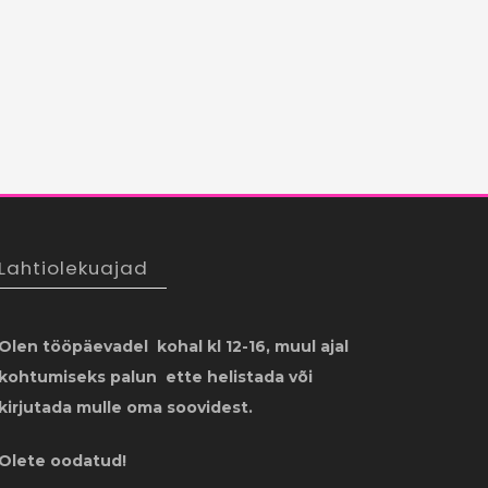
Lahtiolekuajad
Olen tööpäevadel kohal kl 12-16, muul ajal
kohtumiseks palun ette helistada või
kirjutada mulle oma soovidest.
Olete oodatud!