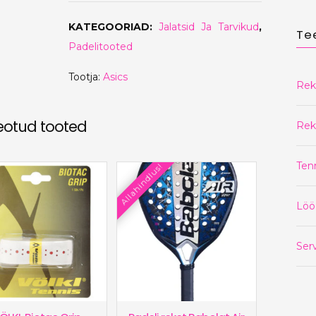
€75.00.
€69.90.
KATEGOORIAD:
Jalatsid Ja Tarvikud
,
Te
Padelitooted
Tootja:
Asics
Rek
eotud tooted
Rek
Ten
Allahindlus!
Löö
Serv