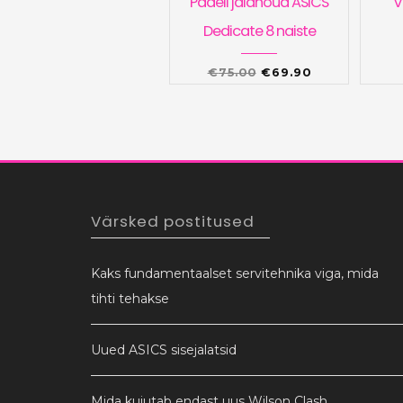
Padeli jalanõud ASICS
V
Dedicate 8 naiste
Algne
Praegune
€
75.00
€
69.90
hind
hind
oli:
on:
€75.00.
€69.90.
Värsked postitused
Kaks fundamentaalset servitehnika viga, mida
tihti tehakse
Uued ASICS sisejalatsid
Mida kujutab endast uus Wilson Clash