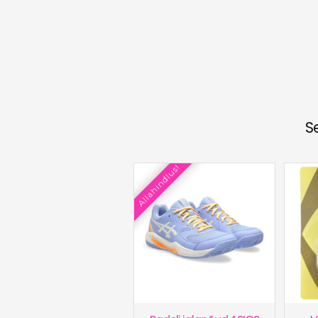
S
Allahindlus!