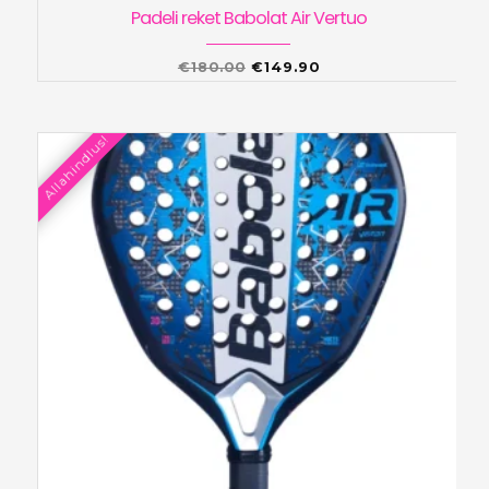
Padeli reket Babolat Air Vertuo
Algne
Praegune
€
180.00
€
149.90
hind
hind
oli:
on:
Allahindlus!
€180.00.
€149.90.