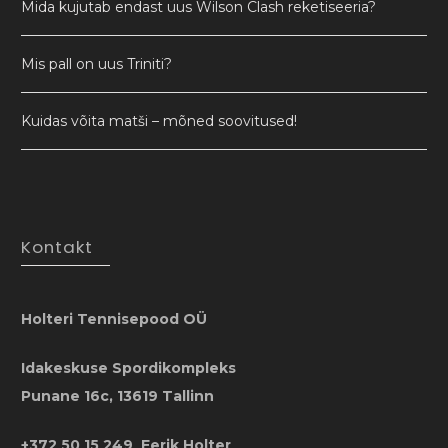
Mida kujutab endast uus Wilson Clash reketiseeria?
Mis pall on uus Triniti?
Kuidas võita matši – mõned soovitused!
Kontakt
Holteri Tennisepood OÜ
Idakeskuse Spordikompleks
Punane 16c, 13619 Tallinn
+372 50 15 249 Eerik Holter