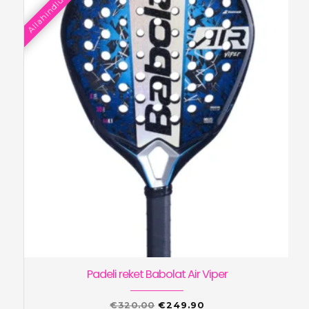
Allahindlus!
Padeli reket Babolat Air Viper
Algne
Praegune
€
320.00
€
249.90