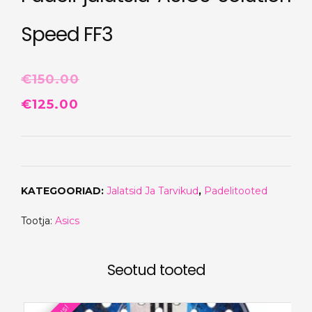
Speed FF3
€
150.00
Algne
Praegune
€
125.00
hind
hind
oli:
on:
€150.00.
€125.00.
KATEGOORIAD:
Jalatsid Ja Tarvikud
,
Padelitooted
Tootja:
Asics
Seotud tooted