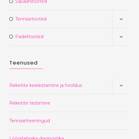
Squashitooted
Tennisetooted
Padelitooted
Teenused
Reketite keelestamine ja hooldus
Reketite testimine
Tennisetreeningud
Löögitehnika diagnostika