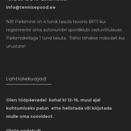
info@tennisepood.ee
NB! Parkimine on 4 tundi tasuta tsoonis BP11 kui
registreerite oma autonumbri spordiklubi vastuvõtulauas.
Parkimiskellaga 1 tund tasuta. Trahvi tehakse nobedalt kui
unustate!
Lahtiolekuajad
Olen tööpäevadel kohal kl 12-16, muul ajal
kohtumiseks palun ette helistada või kirjutada
mulle oma soovidest.
Olete oodatud!