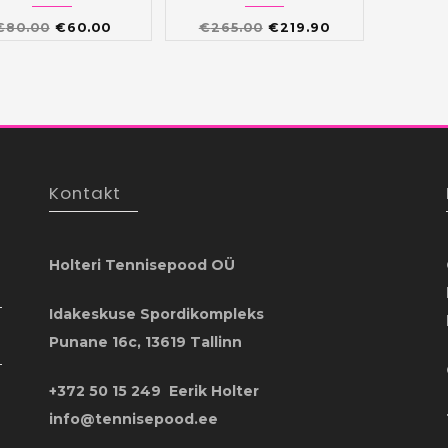
Algne
Praegune
Algne
Praegune
€
80.00
€
60.00
€
265.00
€
219.90
hind
hind
hind
hind
oli:
on:
oli:
on:
€80.00.
€60.00.
€265.00.
€219.90.
Kontakt
Holteri Tennisepood OÜ
Idakeskuse Spordikompleks
Punane 16c, 13619 Tallinn
+372 50 15 249 Eerik Holter
info@tennisepood.ee