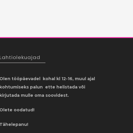
Lahtiolekuajad
Olen tööpäevadel kohal kl 12-16, muul ajal
kohtumiseks palun ette helistada või
kirjutada mulle oma soovidest.
Olete oodatud!
Tähelepanu!