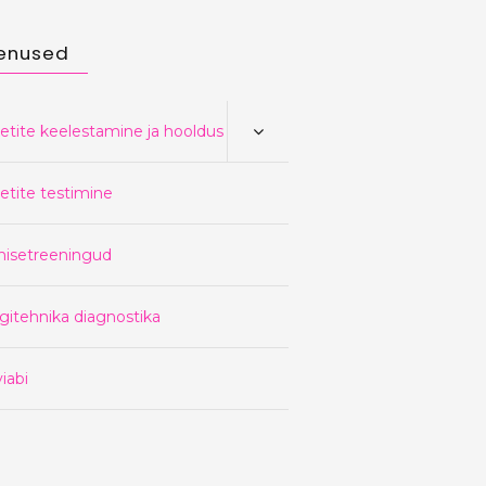
enused
etite keelestamine ja hooldus
etite testimine
nisetreeningud
gitehnika diagnostika
iabi