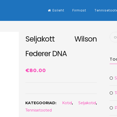
Esileht
Firmast
Tennisetoot
Otsi
Seljakott Wilson
Federer DNA
To
€
80.00
S
T
KATEGOORIAD:
Kotid
,
Seljakotid
,
P
Tennisetooted