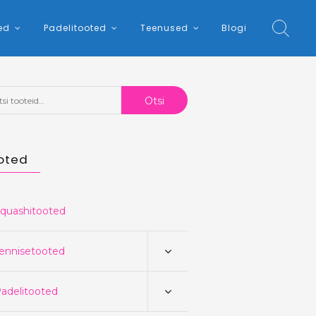
ed
Padelitooted
Teenused
Blogi
:
Otsi
oted
quashitooted
ennisetooted
adelitooted