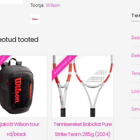
Tootja:
Wilson
Te
Rek
eotud tooted
Rek
lus!
Allahindlus!
Ten
Löö
Serv
ljakott Wilson tour
Tennisereket Babolat Pure
rd/black
Strike Team 285g (2024)