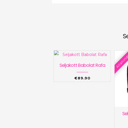
S
Allahind
Seljakott Babolat Rafa
€
89.90
Se