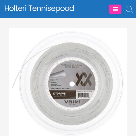
Skip
Holteri Tennisepood
to
content