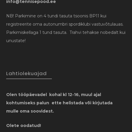
info@tennisepood.ee
NB! Parkimine on 4 tundi tasuta tsoonis BP11 kui
registreerite oma autonumbri spordiklubi vastuvõtulauas.
Parkimiskellaga 1 tund tasuta. Trahvi tehakse nobedalt kui
unustate!
Lahtiolekuajad
Olen tööpäevadel kohal kl 12-16, muul ajal
kohtumiseks palun ette helistada või kirjutada
mulle oma soovidest.
Olete oodatud!