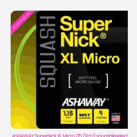
Allahindlus!
ASHAWAY SuperNick XL Micro 1.15 (9 m) squashikeeled