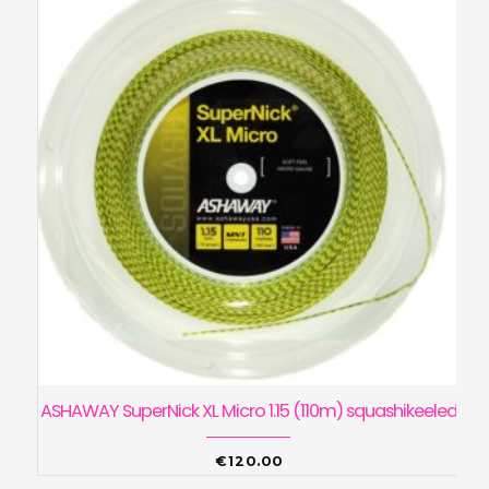
ASHAWAY SuperNick XL Micro 1.15 (110m) squashikeeled
€
120.00