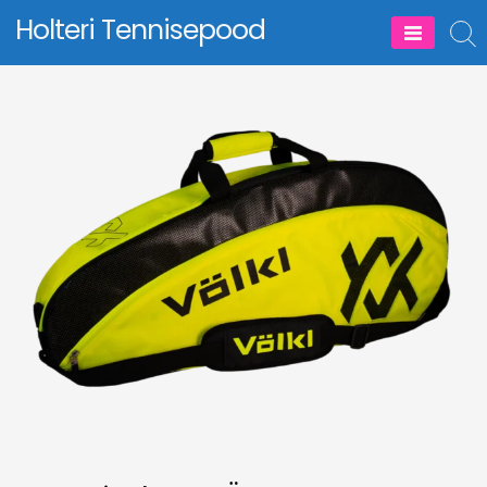
Skip
Holteri Tennisepood
to
content