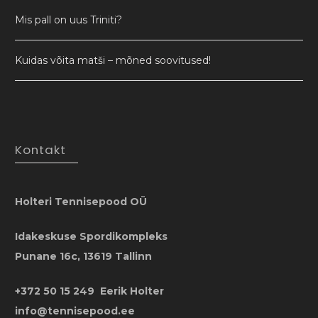
Mis pall on uus Triniti?
Kuidas võita matši – mõned soovitused!
Kontakt
Holteri Tennisepood OÜ
Idakeskuse Spordikompleks
Punane 16c, 13619 Tallinn
+372 50 15 249 Eerik Holter
info@tennisepood.ee