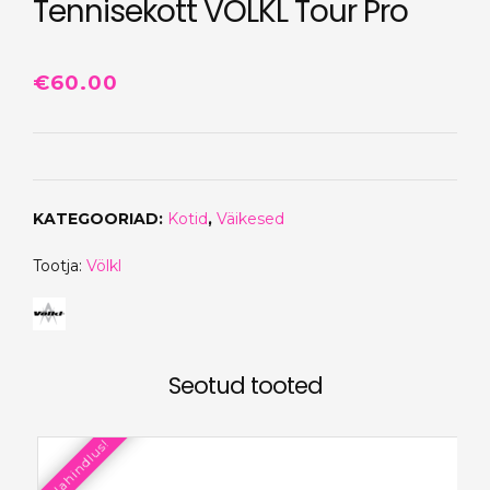
Tennisekott VÖLKL Tour Pro
€
60.00
KATEGOORIAD:
Kotid
,
Väikesed
Tootja:
Völkl
Seotud tooted
Allahindlus!