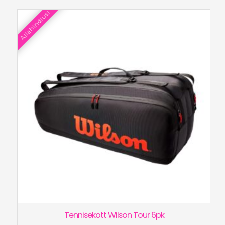
oli:
on:
Allahindlus!
€100.00.
€75.00.
Tennisekott Wilson Tour 6pk