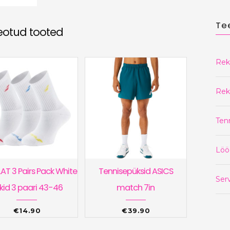
Te
eotud tooted
Rek
Rek
Ten
Löö
T 3 Pairs Pack White
Tennisepüksid ASICS
Serv
kid 3 paari 43-46
match 7in
€
14.90
€
39.90