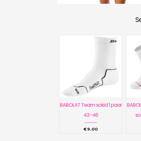
S
BABOLAT Team sokid 1 paar
BABOLA
43-46
so
€
9.00