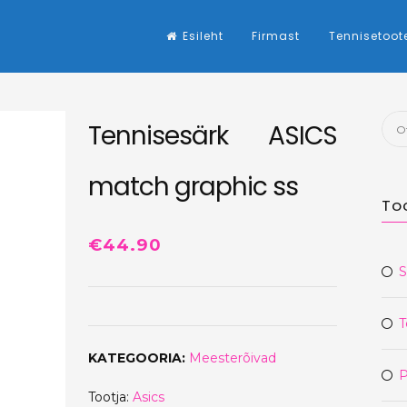
Esileht
Firmast
Tennisetoot
Otsi
Tennisesärk ASICS
match graphic ss
To
€
44.90
S
T
KATEGOORIA:
Meesterõivad
P
Tootja:
Asics