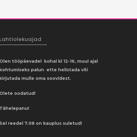
Lahtiolekuajad
Olen tööpäevadel kohal kl 12-16, muul ajal
kohtumiseks palun ette helistada või
kirjutada mulle oma soovidest.
Olete oodatud!
Tähelepanu!
Sel reedel 7.08 on kauplus suletud!