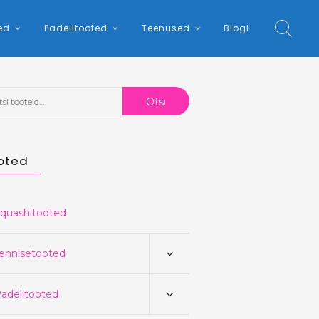
ed
Padelitooted
Teenused
Blogi
:
Otsi
oted
quashitooted
ennisetooted
adelitooted