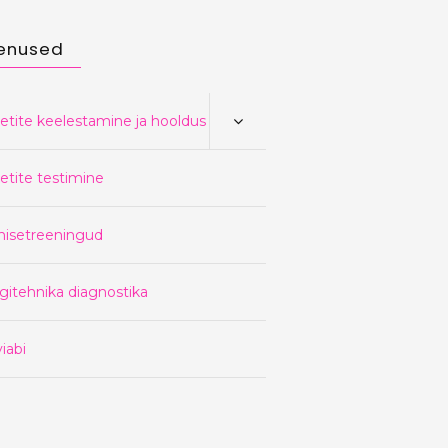
enused
etite keelestamine ja hooldus
etite testimine
nisetreeningud
gitehnika diagnostika
iabi