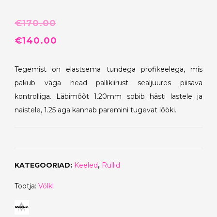
€
170.00
Algne
Praegune
€
140.00
hind
hind
Tegemist on elastsema tundega profikeelega, mis
oli:
on:
pakub väga head pallikiirust sealjuures piisava
€170.00.
€140.00.
kontrolliga. Läbimõõt 1.20mm sobib hästi lastele ja
naistele, 1.25 aga kannab paremini tugevat lööki.
KATEGOORIAD:
Keeled
,
Rullid
Tootja:
Völkl