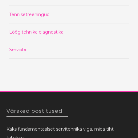
Tennisetreeningud
Löögitehnika diagnostika
Serviabi
Värsked postitused
Kaks fundamentaalset servitehnika viga, mida tihti
tehakse