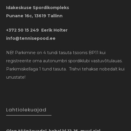
Idakeskuse Spordikompleks
Punane 16c, 13619 Tallinn
+372 50 15 249 Eerik Holter
info@tennisepood.ee
NB! Parkimine on 4 tundi tasuta tsoonis BP11 kui
registreerite oma autonumbri spordiklubi vastuvõtulauas.
Parkimiskellaga 1 tund tasuta. Trahvi tehakse nobedalt kui
unustate!
Lahtiolekuajad
Olen tööpäevadel kohal kl 12-16, muul ajal