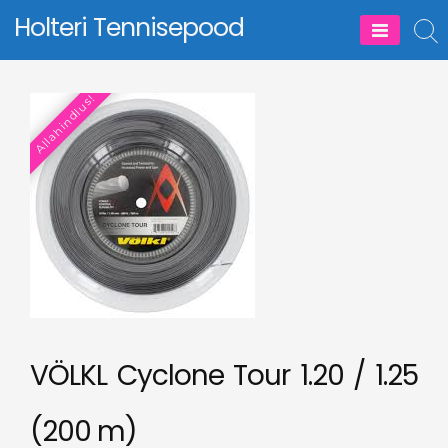
Skip
Holteri Tennisepood
to
content
Allahindlus!
VÖLKL Cyclone Tour 1.20 / 1.25
(200 m)