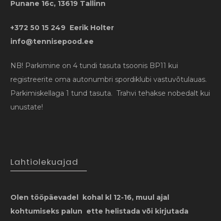
Punane 16c, 13619 Tallinn
+372 50 15 249 Eerik Holter
info@tennisepood.ee
NB! Parkimine on 4 tundi tasuta tsoonis BP11 kui
registreerite oma autonumbri spordiklubi vastuvõtulauas.
Parkimiskellaga 1 tund tasuta. Trahvi tehakse nobedalt kui
unustate!
Lahtiolekuajad
Olen tööpäevadel kohal kl 12-16, muul ajal
kohtumiseks palun ette helistada või kirjutada