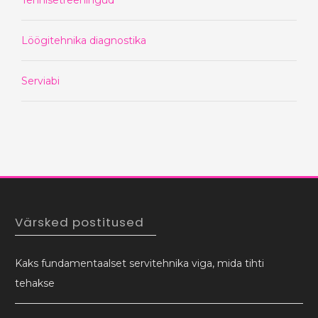
Löögitehnika diagnostika
Serviabi
Värsked postitused
Kaks fundamentaalset servitehnika viga, mida tihti
tehakse