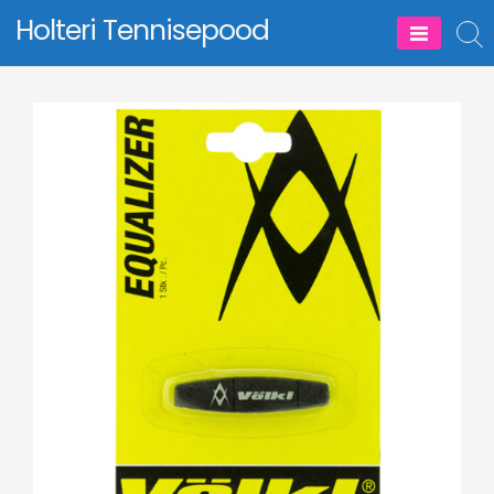
Skip
Holteri Tennisepood
to
content