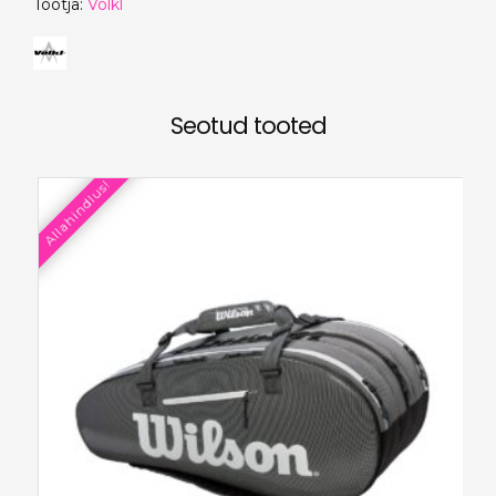
Tootja:
Völkl
Seotud tooted
Allahindlus!