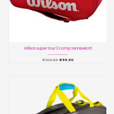
Wilson super tour 3 comp tennisekott
Algne
Praegune
€
120.00
€
99.90
hind
hind
oli:
on:
€120.00.
€99.90.