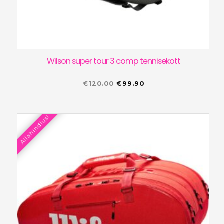
Wilson super tour 3 comp tennisekott
Algne
Praegune
€
120.00
€
99.90
hind
hind
oli:
on:
Allahindlus!
€120.00.
€99.90.