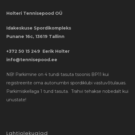
Holteri Tennisepood OÜ
Idakeskuse Spordikompleks
Punane 16c, 13619 Tallinn
+372 50 15 249 Eerik Holter
info@tennisepood.ee
NB! Parkimine on 4 tundi tasuta tsoonis BP11 kui
registreerite oma autonumbri spordiklubi vastuvõtulauas.
Parkimiskellaga 1 tund tasuta. Trahvi tehakse nobedalt kui
unustate!
Lahtiolekuajad