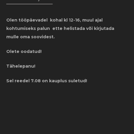
Olen tööpäevadel kohal kl 12-16, muul ajal
kohtumiseks palun ette helistada või kirjutada
mulle oma soovidest.
Olete oodatud!
Tähelepanu!
Sel reedel 7.08 on kauplus suletud!