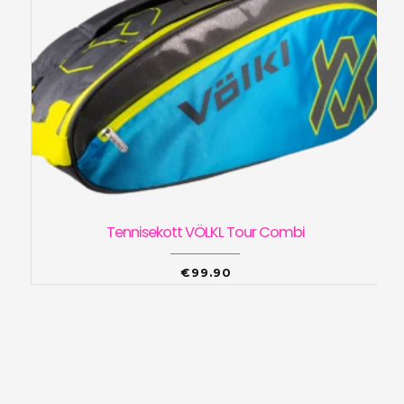
Tennisekott VÖLKL Tour Combi
€
99.90