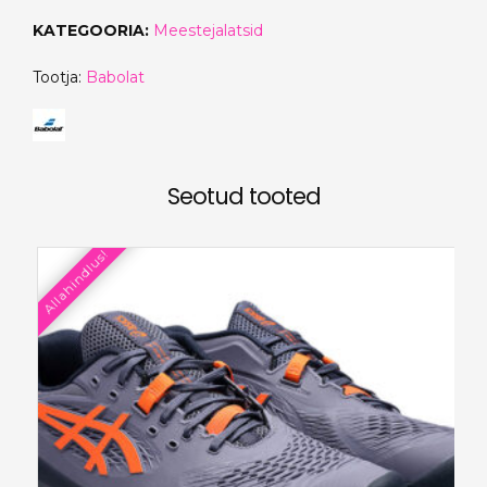
KATEGOORIA:
Meestejalatsid
Tootja:
Babolat
Seotud tooted
Allahindlus!