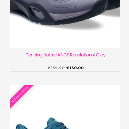
Tennisejalatsid ASICS Resolution X Clay
Algne
Praegune
€
159.90
€
130.00
hind
hind
oli:
on:
Allahindlus!
€159.90.
€130.00.