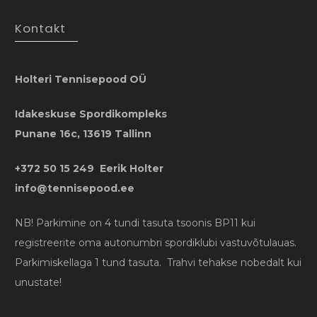
Kontakt
Holteri Tennisepood OÜ
Idakeskuse Spordikompleks
Punane 16c, 13619 Tallinn
+372 50 15 249 Eerik Holter
info@tennisepood.ee
NB! Parkimine on 4 tundi tasuta tsoonis BP11 kui
registreerite oma autonumbri spordiklubi vastuvõtulauas.
Parkimiskellaga 1 tund tasuta. Trahvi tehakse nobedalt kui
unustate!