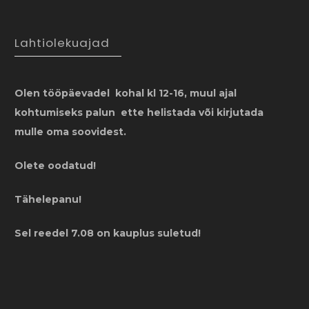
Lahtiolekuajad
Olen tööpäevadel kohal kl 12-16, muul ajal
kohtumiseks palun ette helistada või kirjutada
mulle oma soovidest.
Olete oodatud!
Tähelepanu!
Sel reedel 7.08 on kauplus suletud!