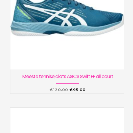
Meeste tennisejalats ASICS Swift FF all court
Algne
Praegune
€
120.00
€
95.00
hind
hind
oli:
on:
€120.00.
€95.00.