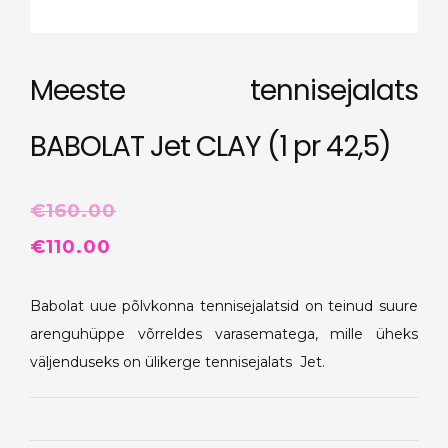
Meeste tennisejalats
BABOLAT Jet CLAY (1 pr 42,5)
€
160.00
Algne
Praegune
€
110.00
hind
hind
Babolat uue põlvkonna tennisejalatsid on teinud suure
oli:
on:
arenguhüppe võrreldes varasematega, mille üheks
€160.00.
€110.00.
väljenduseks on ülikerge tennisejalats Jet.