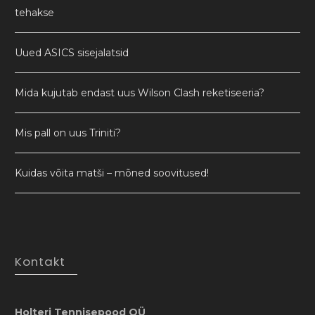
tehakse
Uued ASICS sisejalatsid
Mida kujutab endast uus Wilson Clash reketiseeria?
Mis pall on uus Triniti?
Kuidas võita matši – mõned soovitused!
Kontakt
Holteri Tennisepood OÜ