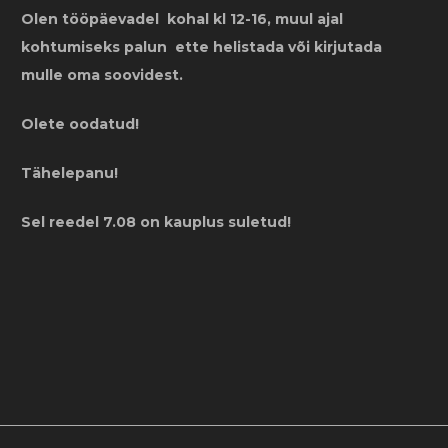
Olen tööpäevadel kohal kl 12-16, muul ajal
kohtumiseks palun ette helistada või kirjutada
mulle oma soovidest.
Olete oodatud!
Tähelepanu!
Sel reedel 7.08 on kauplus suletud!