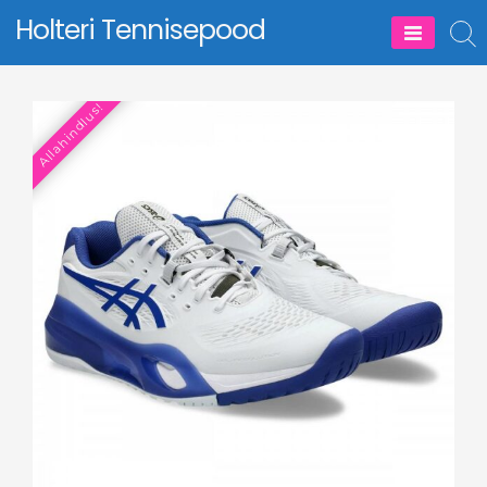
Skip
Holteri Tennisepood
to
content
Allahindlus!