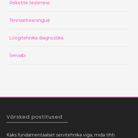
Reketite testimine
Tennisetreeningud
Löögitehnika diagnostika
Serviabi
Värsked postitused
Kaks fundamentaalset servitehnika viga, mida tihti