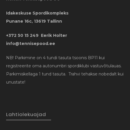
Idakeskuse Spordikompleks
Punane 16c, 13619 Tallinn
+372 50 15 249 Eerik Holter
info@tennisepood.ee
NB! Parkimine on 4 tundi tasuta tsoonis BP11 kui
registreerite oma autonumbri spordiklubi vastuvõtulauas.
Parkimiskellaga 1 tund tasuta. Trahvi tehakse nobedalt kui
unustate!
Lahtiolekuajad