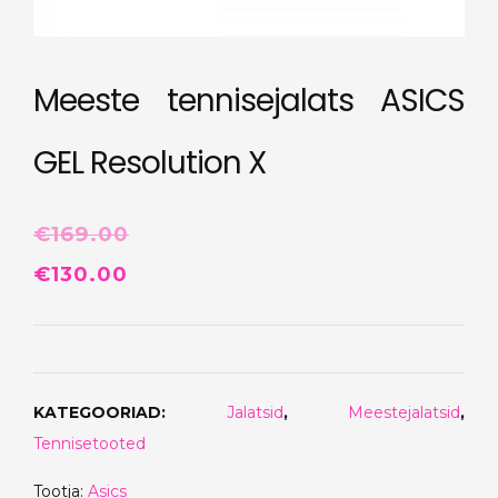
Meeste tennisejalats ASICS
GEL Resolution X
€
169.00
Algne
Praegune
€
130.00
hind
hind
oli:
on:
€169.00.
€130.00.
KATEGOORIAD:
Jalatsid
,
Meestejalatsid
,
Tennisetooted
Tootja:
Asics