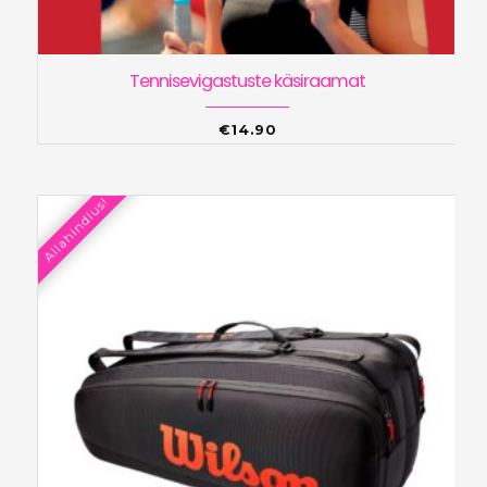
Tennisevigastuste käsiraamat
€
14.90
Allahindlus!