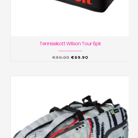
Tennisekott Wilson Tour 6pk
Algne
Praegune
€
90.00
€
69.90
hind
hind
oli:
on:
€90.00.
€69.90.