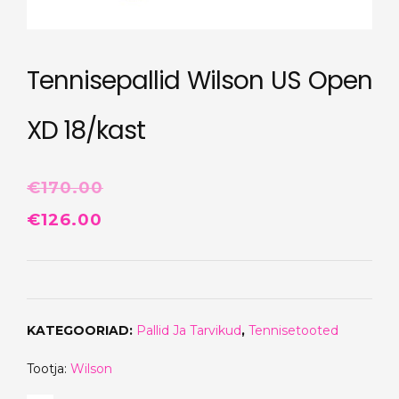
Tennisepallid Wilson US Open
XD 18/kast
€
170.00
Algne
Praegune
€
126.00
hind
hind
oli:
on:
€170.00.
€126.00.
KATEGOORIAD:
Pallid Ja Tarvikud
,
Tennisetooted
Tootja:
Wilson