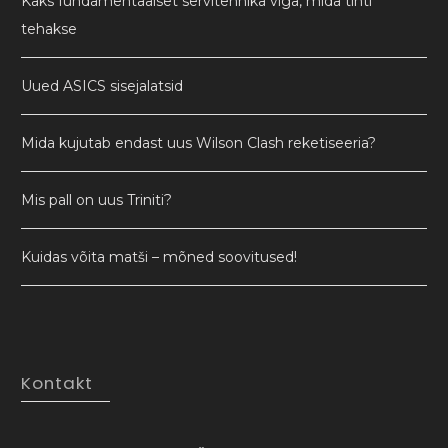
Kaks fundamentaalset servitehnika viga, mida tihti
tehakse
Uued ASICS sisejalatsid
Mida kujutab endast uus Wilson Clash reketiseeria?
Mis pall on uus Triniti?
Kuidas võita matši – mõned soovitused!
Kontakt