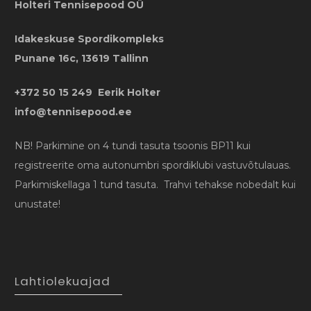
Holteri Tennisepood OÜ
Idakeskuse Spordikompleks
Punane 16c, 13619 Tallinn
+372 50 15 249 Eerik Holter
info@tennisepood.ee
NB! Parkimine on 4 tundi tasuta tsoonis BP11 kui
registreerite oma autonumbri spordiklubi vastuvõtulauas.
Parkimiskellaga 1 tund tasuta. Trahvi tehakse nobedalt kui
unustate!
Lahtiolekuajad