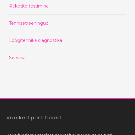
Reketite testimine
Tennisetreeningud
Löögitehnika diagnostika
Serviabi
Värsked postitused