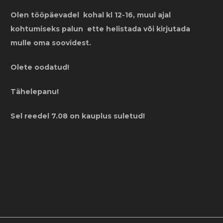
Olen tööpäevadel kohal kl 12-16, muul ajal
kohtumiseks palun ette helistada või kirjutada
mulle oma soovidest.
Olete oodatud!
Tähelepanu!
Sel reedel 7.08 on kauplus suletud!