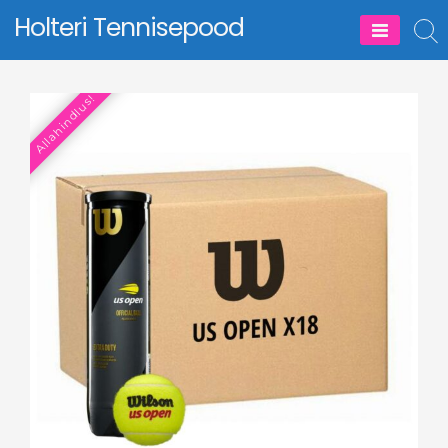
Skip
Holteri Tennisepood
to
content
Allahindlus!