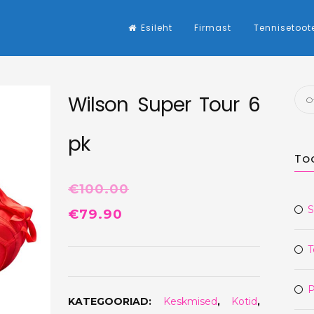
Esileht
Firmast
Tennisetoot
Otsi
Wilson Super Tour 6
pk
To
€
100.00
S
Algne
Praegune
€
79.90
hind
hind
T
oli:
on:
€100.00.
€79.90.
P
KATEGOORIAD:
Keskmised
,
Kotid
,