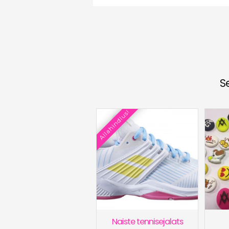
S
Allahindlus!
Naiste tennisejalats