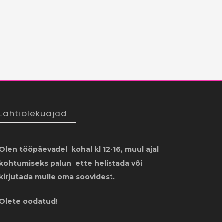
Lahtiolekuajad
Olen tööpäevadel kohal kl 12-16, muul ajal
kohtumiseks palun ette helistada või
kirjutada mulle oma soovidest.
Olete oodatud!