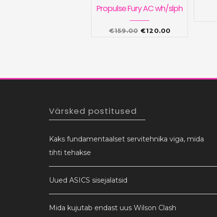
Propulse Fury AC wh/slph
Algne
Praegune
€
159.00
€
120.00
hind
hind
oli:
on:
€159.00.
€120.00.
Värsked postitused
Kaks fundamentaalset servitehnika viga, mida
tihti tehakse
Uued ASICS sisejalatsid
Mida kujutab endast uus Wilson Clash