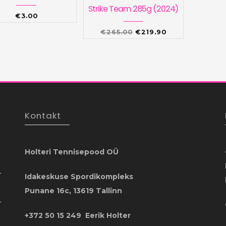
Strike Team 285g (2024)
€
3.00
Algne
Praegune
€
265.00
€
219.90
hind
hind
oli:
on:
€265.00.
€219.90.
Kontakt
Holteri Tennisepood OÜ
Idakeskuse Spordikompleks
Punane 16c, 13619 Tallinn
+372 50 15 249 Eerik Holter