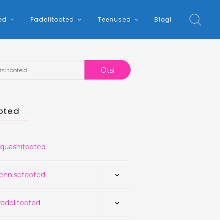
ed
Padelitooted
Teenused
Blogi
:
Otsi
oted
quashitooted
ennisetooted
adelitooted