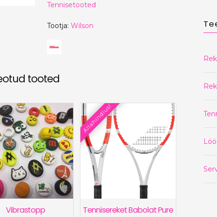
Tennisetooted
Te
Tootja:
Wilson
Rek
eotud tooted
Rek
Allahindlus!
Ten
Löö
Serv
Vibrastopp
Tennisereket Babolat Pure