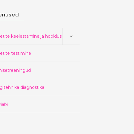
enused
etite keelestamine ja hooldus
etite testimine
nisetreeningud
gitehnika diagnostika
iabi