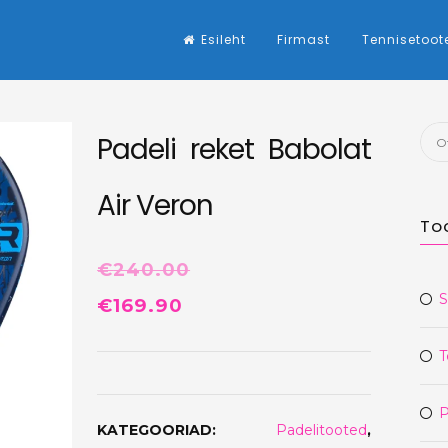
Esileht
Firmast
Tennisetoot
Otsi
Padeli reket Babolat
Air Veron
To
€
240.00
S
Algne
Praegune
€
169.90
hind
hind
T
oli:
on:
€240.00.
€169.90.
P
KATEGOORIAD:
Padelitooted
,