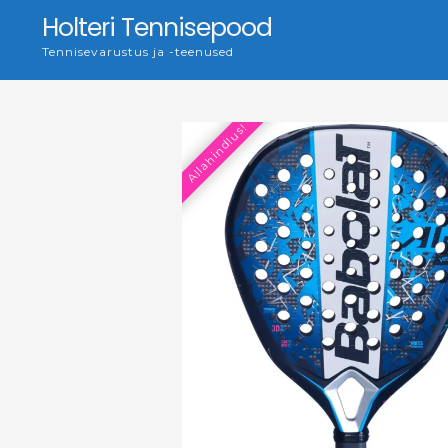
Skip
Holteri Tennisepood
to
Tennisevarustus ja -teenused
content
Allahindlus!