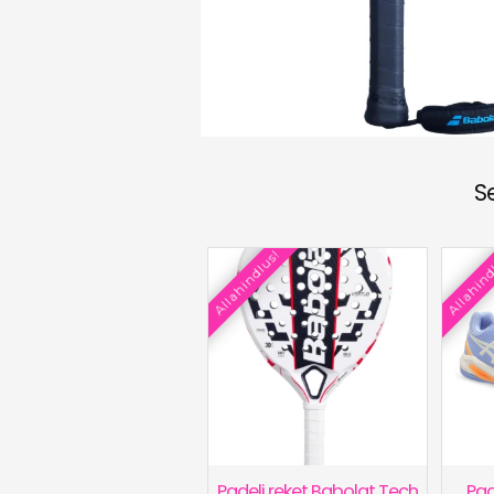
S
Allahindlus!
Allahind
Padeli reket Babolat Tech
Pad