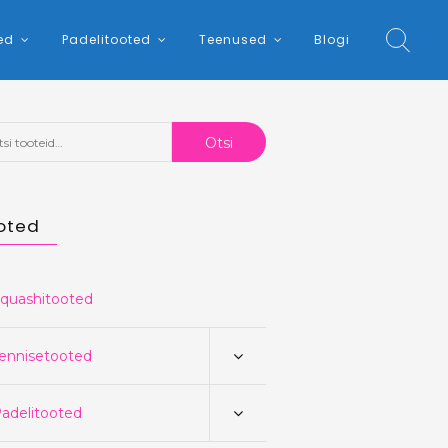
ed
Padelitooted
Teenused
Blogi
:
Otsi
oted
quashitooted
ennisetooted
adelitooted