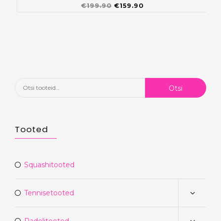
Algne
Praegune
€
199.90
€
159.90
hind
hind
oli:
on:
€199.90.
€159.90.
Otsi:
Otsi
Tooted
Squashitooted
Tennisetooted