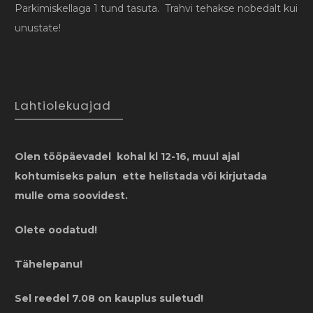
Parkimiskellaga 1 tund tasuta. Trahvi tehakse nobedalt kui
unustate!
Lahtiolekuajad
Olen tööpäevadel kohal kl 12-16, muul ajal
kohtumiseks palun ette helistada või kirjutada
mulle oma soovidest.
Olete oodatud!
Tähelepanu!
Sel reedel 7.08 on kauplus suletud!