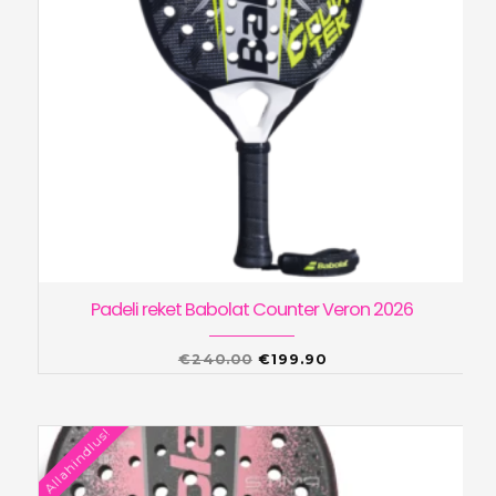
Padeli reket Babolat Counter Veron 2026
Algne
Praegune
€
240.00
€
199.90
hind
hind
oli:
on:
Allahindlus!
€240.00.
€199.90.