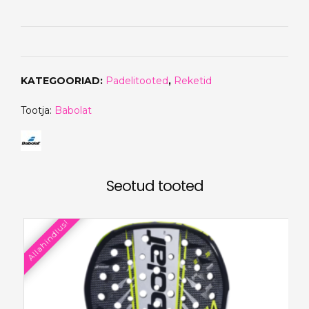
hind
hind
oli:
on:
€320.00.
€249.90.
KATEGOORIAD:
Padelitooted
,
Reketid
Tootja:
Babolat
Seotud tooted
Allahindlus!