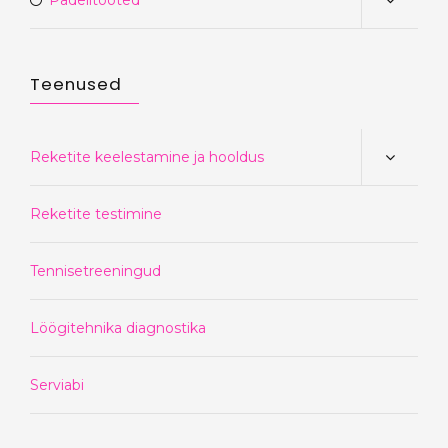
Padelitooted
Teenused
Reketite keelestamine ja hooldus
Reketite testimine
Tennisetreeningud
Löögitehnika diagnostika
Serviabi