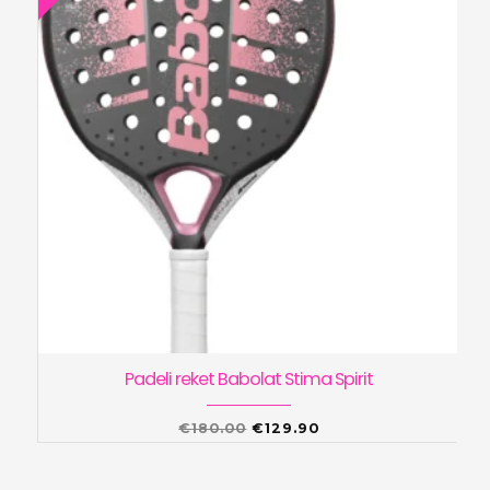
Padeli reket Babolat Stima Spirit
Algne
Praegune
€
180.00
€
129.90
hind
hind
oli:
on: