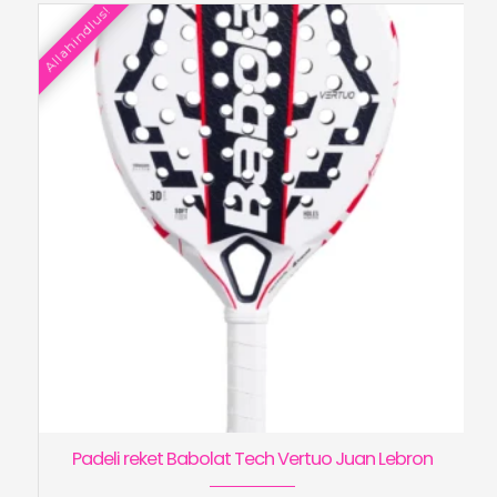
Allahindlus!
€180.00.
€129.90.
Padeli reket Babolat Tech Vertuo Juan Lebron