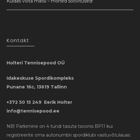
Kuidas võita matši – mõned soovitused!
Kontakt
Holteri Tennisepood OÜ
Idakeskuse Spordikompleks
Punane 16c, 13619 Tallinn
+372 50 15 249 Eerik Holter
info@tennisepood.ee
NB! Parkimine on 4 tundi tasuta tsoonis BP11 kui
registreerite oma autonumbri spordiklubi vastuvõtulauas.