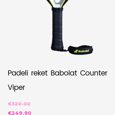
Padeli reket Babolat Counter
Viper
€
320.00
Algne
Praegune
€
249.90