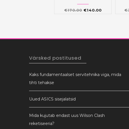
Algne
Praegune
€
170.00
€
140.00
€
hind
hind
oli:
on:
€170.00.
€140.00.
Värsked postitused
Kaks fundamentaalset servitehnika viga, mida
tihti tehakse
Uued ASICS sisejalatsid
Mida kujutab endast uus Wilson Clash
reketiseeria?