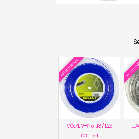
S
Allahindlus!
Allahind
VÖLKL V-Pro 1.18 / 1.23
LUX
(200m)