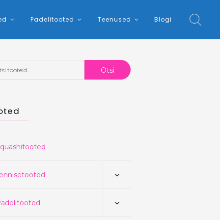
ed
Padelitooted
Teenused
Blogi
:
Otsi
oted
quashitooted
ennisetooted
adelitooted