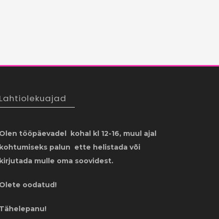
Lahtiolekuajad
Olen tööpäevadel kohal kl 12-16, muul ajal
kohtumiseks palun ette helistada või
kirjutada mulle oma soovidest.
Olete oodatud!
Tähelepanu!