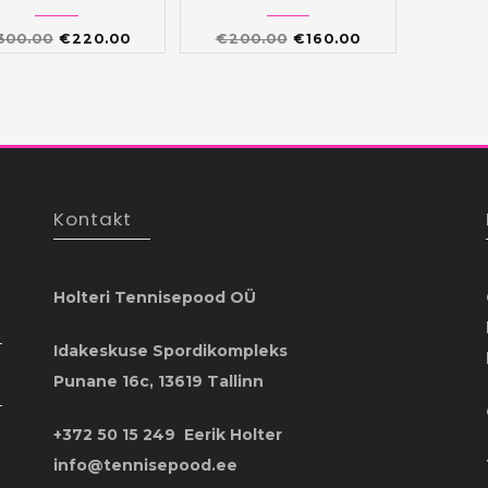
Algne
Praegune
Algne
Praegune
300.00
€
220.00
€
200.00
€
160.00
hind
hind
hind
hind
oli:
on:
oli:
on:
€300.00.
€220.00.
€200.00.
€160.00.
Kontakt
Holteri Tennisepood OÜ
Idakeskuse Spordikompleks
Punane 16c, 13619 Tallinn
+372 50 15 249 Eerik Holter
info@tennisepood.ee