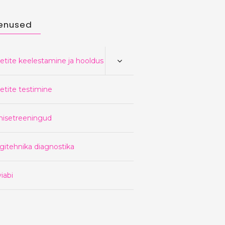
enused
etite keelestamine ja hooldus
etite testimine
nisetreeningud
gitehnika diagnostika
iabi