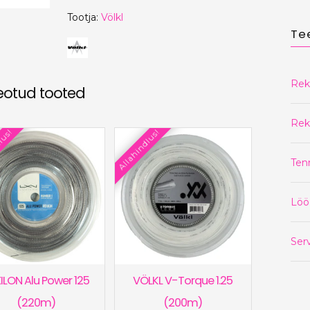
Tootja:
Völkl
Te
Rek
eotud tooted
Rek
lus!
Allahindlus!
Ten
Löö
Serv
ILON Alu Power 125
VÖLKL V-Torque 1.25
(220m)
(200m)