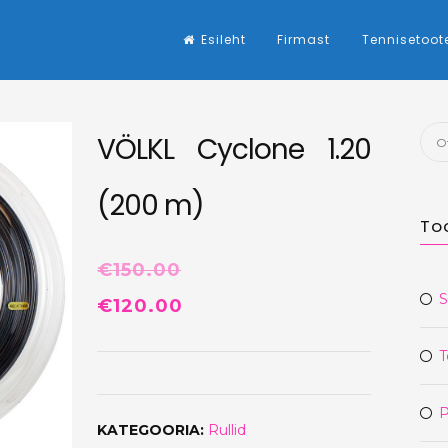
Esileht
Firmast
Tennisetoot
Otsi
VÖLKL Cyclone 1.20
(200 m)
To
€
150.00
S
Algne
Praegune
€
120.00
hind
hind
T
oli:
on:
€150.00.
€120.00.
P
KATEGOORIA:
Rullid