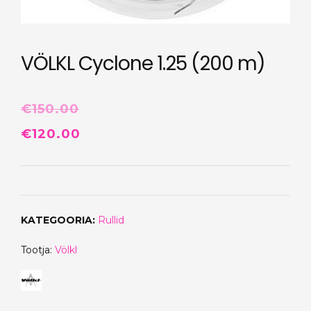
VÖLKL Cyclone 1.25 (200 m)
€
150.00
Algne
Praegune
€
120.00
hind
hind
oli:
on:
€150.00.
€120.00.
KATEGOORIA:
Rullid
Tootja:
Völkl