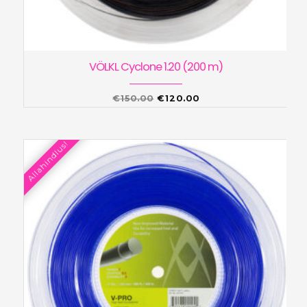
VÖLKL Cyclone 1.20 (200 m)
Algne
Praegune
€
150.00
€
120.00
hind
hind
oli:
on:
Allahindlus!
€150.00.
€120.00.