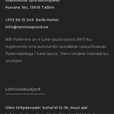
Idakeskuse Spordikompleks
Punane 16c, 13619 Tallinn
+372 50 15 249 Eerik Holter
info@tennisepood.ee
NB! Parkimine on 4 tundi tasuta tsoonis BP11 kui
registreerite oma autonumbri spordiklubi vastuvõtulauas.
Parkimiskellaga 1 tund tasuta. Trahvi tehakse nobedalt kui
unustate!
Lahtiolekuajad
Olen tööpäevadel kohal kl 12-16, muul ajal