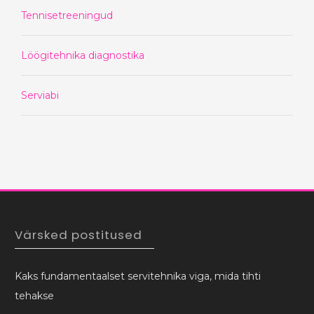
Tennisetreeningud
Löögitehnika diagnostika
Serviabi
Värsked postitused
Kaks fundamentaalset servitehnika viga, mida tihti
tehakse