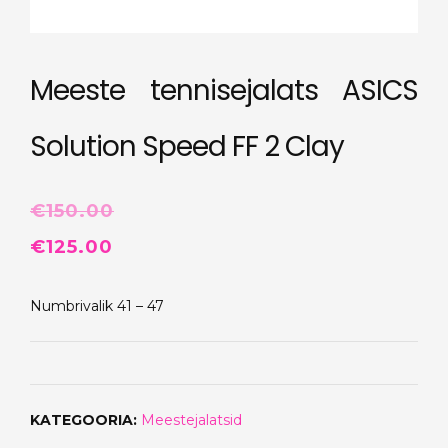
Meeste tennisejalats ASICS
Solution Speed FF 2 Clay
€
150.00
Algne
Praegune
€
125.00
hind
hind
Numbrivalik 41 – 47
oli:
on:
€150.00.
€125.00.
KATEGOORIA:
Meestejalatsid