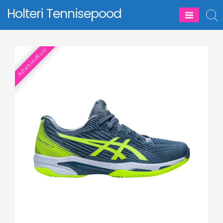
Skip
Holteri Tennisepood
to
content
Allahindlus!