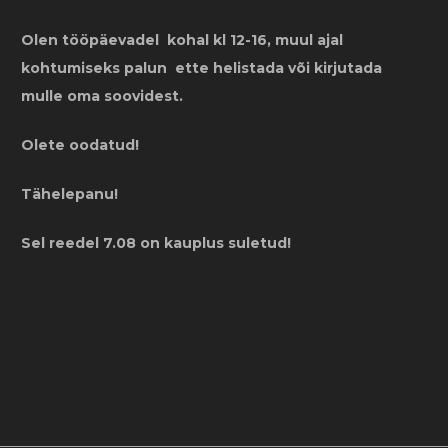
Olen tööpäevadel kohal kl 12-16, muul ajal
kohtumiseks palun ette helistada või kirjutada
mulle oma soovidest.
Olete oodatud!
Tähelepanu!
Sel reedel 7.08 on kauplus suletud!