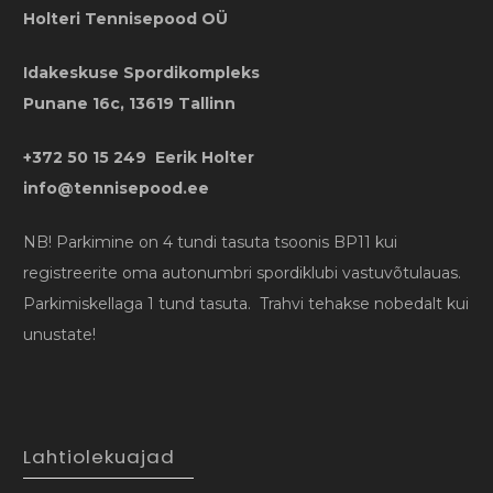
Holteri Tennisepood OÜ
Idakeskuse Spordikompleks
Punane 16c, 13619 Tallinn
+372 50 15 249 Eerik Holter
info@tennisepood.ee
NB! Parkimine on 4 tundi tasuta tsoonis BP11 kui
registreerite oma autonumbri spordiklubi vastuvõtulauas.
Parkimiskellaga 1 tund tasuta. Trahvi tehakse nobedalt kui
unustate!
Lahtiolekuajad