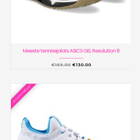
Meeste tennisejalats ASICS GEL Resolution 9
Algne
Praegune
€
169.00
€
130.00
hind
hind
oli:
on:
Allahindlus!
€169.00.
€130.00.