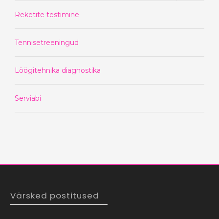
Reketite testimine
Tennisetreeningud
Löögitehnika diagnostika
Serviabi
Värsked postitused