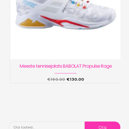
Meeste tennisejalats BABOLAT Propulse Rage
Algne
Praegune
€
160.00
€
130.00
hind
hind
oli:
on:
€160.00.
€130.00.
Otsi:
Otsi